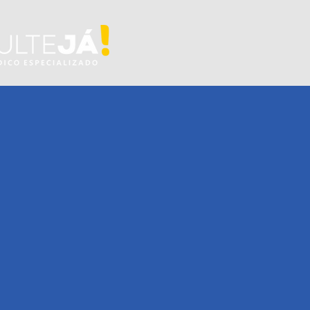
INÍCIO
ESPECIA
úde ao S
cance, S
e Você Pr